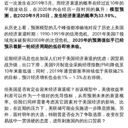
近一次发生在2019年5月。而经济衰退的概率在经过近10年的
平稳波动后，在2020年内会经历一段时间的飙升：
模型预
测，在2020年9月30日，发生经济衰退的概率为33.98%。
从历史上看，预测模型的几个峰值都准确地对应了历史上美国
的经济衰退时期：1990-1991年的信用危机、2001年美国IT领
域泡沫破裂和2008年的次贷危机。
2020年的预测值似乎已经
预示着新一轮经济周期的低谷即将来临。
近期经济讯息也在加深人们对于美国经济衰退的忧虑：因贸易
战升级，出口下滑，美国9月制造业采购经理指数(PMI)降低至
10年来最低值；同时，2019年通货膨胀率持续低于美联储2%
的目标，预计经济增长也会在1% – 1.5%左右徘徊。
但美国是否肯定会迎来经济衰退呢？在该模型中，美债收益率
利差可以作为一个很好的先导指标，从而预测未来的衰退概
率。但我们同样需要考虑其它因素对于美国经济的影响。比
如，在近期的压力下，美联储可能会实施进一步降息措施。另
外，面对明年的大选，特朗普是否会为了争取选票，改变在贸
易战中一贯强硬的态度，进而刺激国内的出口贸易？